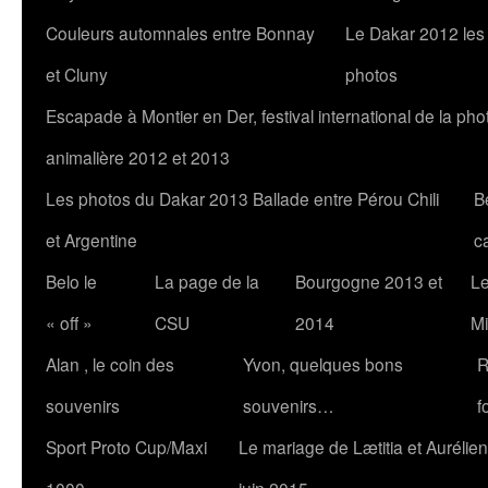
Couleurs automnales entre Bonnay
Le Dakar 2012 les
et Cluny
photos
Escapade à Montier en Der, festival international de la pho
animalière 2012 et 2013
Les photos du Dakar 2013 Ballade entre Pérou Chili
B
et Argentine
c
Belo le
La page de la
Bourgogne 2013 et
Le
« off »
CSU
2014
Mi
Alan , le coin des
Yvon, quelques bons
R
souvenirs
souvenirs…
f
Sport Proto Cup/Maxi
Le mariage de Lætitia et Aurélien