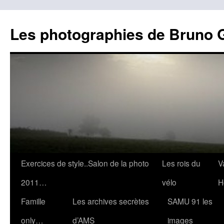
Les photographies de Bruno 
Aller
Exercices de style..Salon de la photo
Les rois du
V
au
2011…
vélo
H
contenu
Famille
Les archives secrètes
SAMU 91 les
only…
d’AMS
images