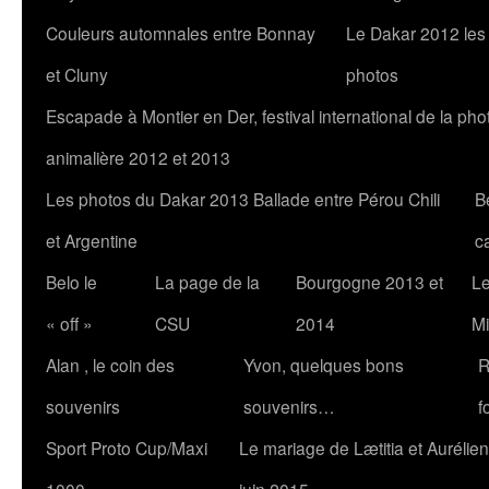
Couleurs automnales entre Bonnay
Le Dakar 2012 les
et Cluny
photos
Escapade à Montier en Der, festival international de la pho
animalière 2012 et 2013
Les photos du Dakar 2013 Ballade entre Pérou Chili
B
et Argentine
c
Belo le
La page de la
Bourgogne 2013 et
Le
« off »
CSU
2014
Mi
Alan , le coin des
Yvon, quelques bons
R
souvenirs
souvenirs…
f
Sport Proto Cup/Maxi
Le mariage de Lætitia et Aurélien