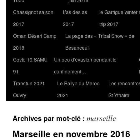
1000
juin 2015
Chassignot saison
L’as des as
le Garrigue winter
2017
2017
trip 2017
Oman Désert Camp
La page des « Tribal Show » de
2018
Besanceuil
Covid 19 SAMU
Un peu d’évasion pendant le
91
confinement…
Transtun 2021
Le Rallye du Maroc
Les rencontres
Ouvry
2021
St Ythaire
marseille
Archives par mot-clé :
Marseille en novembre 2016