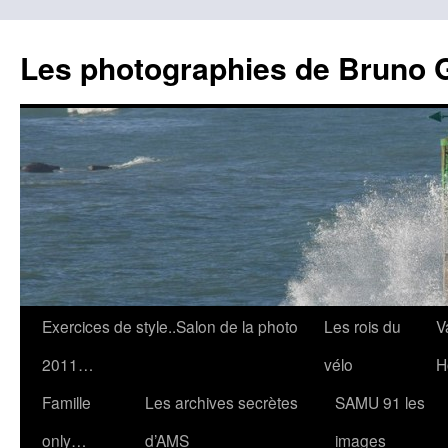
Les photographies de Bruno 
Aller
Exercices de style..Salon de la photo
Les rois du
V
au
2011…
vélo
H
contenu
Famille
Les archives secrètes
SAMU 91 les
only…
d’AMS
images