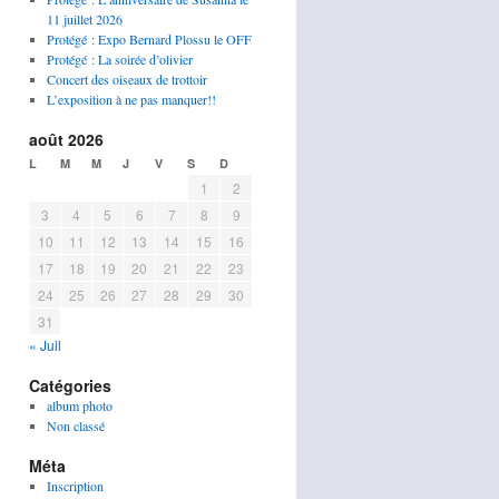
11 juillet 2026
Protégé : Expo Bernard Plossu le OFF
Protégé : La soirée d’olivier
Concert des oiseaux de trottoir
L’exposition à ne pas manquer!!
août 2026
L
M
M
J
V
S
D
1
2
3
4
5
6
7
8
9
10
11
12
13
14
15
16
17
18
19
20
21
22
23
24
25
26
27
28
29
30
31
« Juil
Catégories
album photo
Non classé
Méta
Inscription