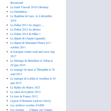
Besanceuil
La Saint Vincent 2018 à Bonnay
La Simulation…
Le Baptême de Lara , le 4 décembre
2016
Le Dakar 2011 les images….
Le Dakar 2012 les photos
Le Dakar 2014 de Mike 1
Le départ de Claude Lapandry
Le départ de Marianne Fleury le13
octobre 2011
le Garrigue winter road and snow trip
2017
Le Mariage de Bénédicte et Alban le
29 juin 2019
Le mariage de laure et Théophile le 30
aout 2013
Le mariage de Lætitia et Aurélien le 20
juin 2015
Le Rallye du Maroc 2021
Le salon de la photo 2012
Le tour de France 2012
Légion d’Honneur Ludovic Ouvry
Les archives secrètes d’AMS
Les oiseaux …. Cliquez sur l’image.