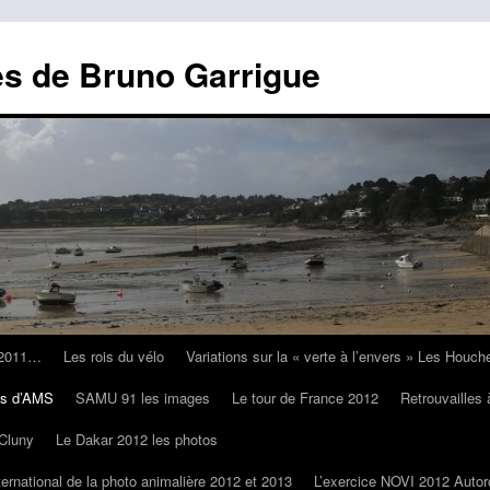
es de Bruno Garrigue
o 2011…
Les rois du vélo
Variations sur la « verte à l’envers » Les Houc
es d’AMS
SAMU 91 les images
Le tour de France 2012
Retrouvailles
Cluny
Le Dakar 2012 les photos
ternational de la photo animalière 2012 et 2013
L’exercice NOVI 2012 Autor