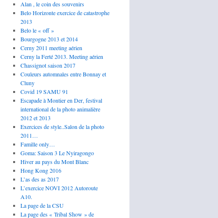
Alan , le coin des souvenirs
Belo Horizonte exercice de catastrophe
2013
Belo le « off »
Bourgogne 2013 et 2014
Cerny 2011 meeting aérien
Cerny la Ferté 2013. Meeting aérien
Chassignot saison 2017
Couleurs automnales entre Bonnay et
Cluny
Covid 19 SAMU 91
Escapade à Montier en Der, festival
international de la photo animalière
2012 et 2013
Exercices de style..Salon de la photo
2011…
Famille only…
Goma: Saison 3 Le Nyiragongo
Hiver au pays du Mont Blanc
Hong Kong 2016
L’as des as 2017
L’exercice NOVI 2012 Autoroute
A10.
La page de la CSU
La page des « Tribal Show » de