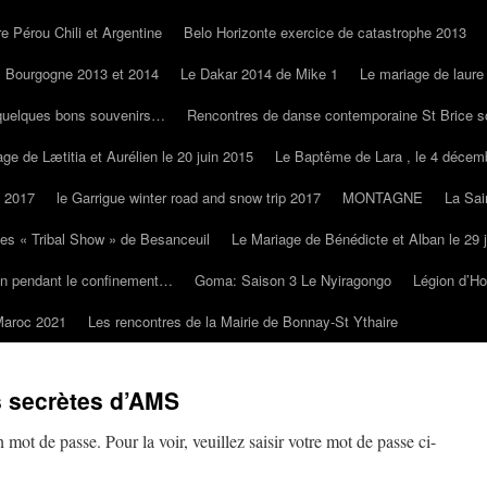
e Pérou Chili et Argentine
Belo Horizonte exercice de catastrophe 2013
Bourgogne 2013 et 2014
Le Dakar 2014 de Mike 1
Le mariage de laure
quelques bons souvenirs…
Rencontres de danse contemporaine St Brice s
ge de Lætitia et Aurélien le 20 juin 2015
Le Baptême de Lara , le 4 décem
s 2017
le Garrigue winter road and snow trip 2017
MONTAGNE
La Sai
es « Tribal Show » de Besanceuil
Le Mariage de Bénédicte et Alban le 29 
on pendant le confinement…
Goma: Saison 3 Le Nyiragongo
Légion d’H
Maroc 2021
Les rencontres de la Mairie de Bonnay-St Ythaire
s secrètes d’AMS
 mot de passe. Pour la voir, veuillez saisir votre mot de passe ci-