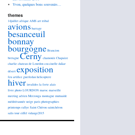
Yvon, quelques bons souvenirs…
themes
14juillet
afrique
AMS
art tribal
avions
barrage
besanceuil
bonnay
bourgogne
Brancion
Cerny
bretagne
chamonix
Chapaize
charlie
chateau de Lourdon
coccinelle
dakar
exposition
désert
feu artifice
guerledan
helicoptere
hiver
invalides
la ferte alais
livre photo
LOURDON
maroc
marseille
meeting aérien
Merzouga
montagne
mutuaide
méditérannée
neige
paris
photographies
printemps
rallye
Saint Chéron
saintchéron
salis
tour eiffel
vidange2015