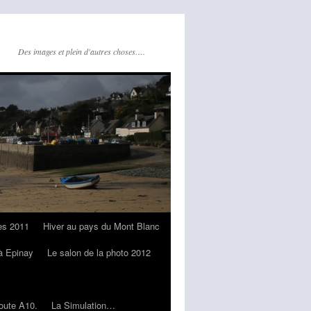
Des images et plein d'autres choses….
hes 2011
Hiver au pays du Mont Blanc
 à Epinay
Le salon de la photo 2012
oute A10.
La Simulation…