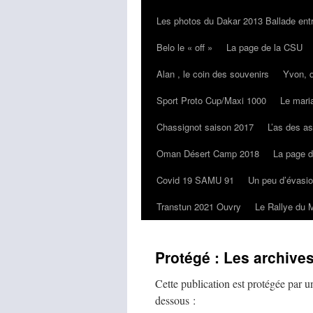
Les photos du Dakar 2013 Ballade entr
Belo le « off »
La page de la CSU
Alan , le coin des souvenirs
Yvon, 
Sport Proto Cup/Maxi 1000
Le maria
Chassignot saison 2017
L’as des a
Oman Désert Camp 2018
La page d
Covid 19 SAMU 91
Un peu d’évasi
Transtun 2021 Ouvry
Le Rallye du 
Protégé : Les archive
Cette publication est protégée par un
dessous :