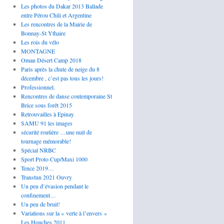
Les photos du Dakar 2013 Ballade
entre Pérou Chili et Argentine
Les rencontres de la Mairie de
Bonnay-St Ythaire
Les rois du vélo
MONTAGNE
Oman Désert Camp 2018
Paris après la chute de neige du 8
décembre , c’est pas tous les jours!
Professionnel.
Rencontres de danse contemporaine St
Brice sous forêt 2015
Retrouvailles à Epinay
SAMU 91 les images
sécurité routière …une nuit de
tournage mémorable!
Spécial NRBC
Sport Proto Cup/Maxi 1000
Tence 2019…
Transtun 2021 Ouvry
Un peu d’évasion pendant le
confinement…
Un peu de bruit!
Variations sur la « verte à l’envers »
Les Houches 2011