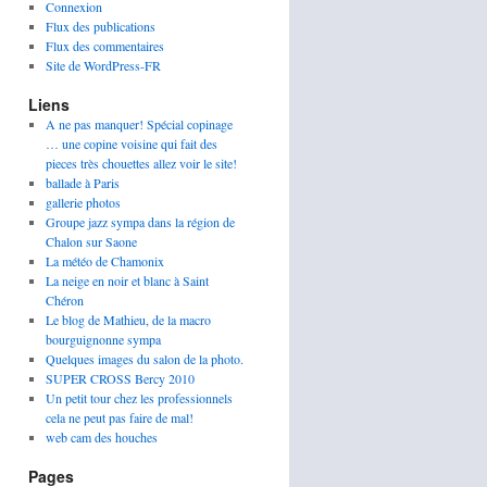
Connexion
Flux des publications
Flux des commentaires
Site de WordPress-FR
Liens
A ne pas manquer! Spécial copinage
… une copine voisine qui fait des
pieces très chouettes allez voir le site!
ballade à Paris
gallerie photos
Groupe jazz sympa dans la région de
Chalon sur Saone
La météo de Chamonix
La neige en noir et blanc à Saint
Chéron
Le blog de Mathieu, de la macro
bourguignonne sympa
Quelques images du salon de la photo.
SUPER CROSS Bercy 2010
Un petit tour chez les professionnels
cela ne peut pas faire de mal!
web cam des houches
Pages