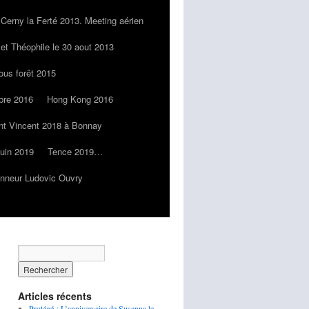
Cerny la Ferté 2013. Meeting aérien
 et Théophile le 30 aout 2013
ous forêt 2015
bre 2016
Hong Kong 2016
nt Vincent 2018 à Bonnay
juin 2019
Tence 2019…
onneur Ludovic Ouvry
Articles récents
Protégé : L’anniversaire de Susanna le