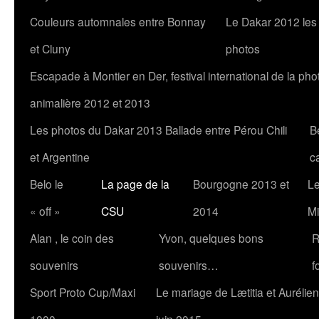
Couleurs automnales entre Bonnay
Le Dakar 2012 les
et Cluny
photos
Escapade à Montier en Der, festival international de la pho
animalière 2012 et 2013
Les photos du Dakar 2013 Ballade entre Pérou Chili
B
et Argentine
c
Belo le
La page de la
Bourgogne 2013 et
Le
« off »
CSU
2014
Mi
Alan , le coin des
Yvon, quelques bons
R
souvenirs
souvenirs…
f
Sport Proto Cup/Maxi
Le mariage de Lætitia et Aurélien