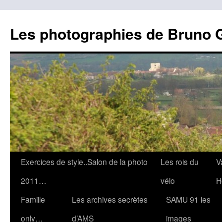
Les photographies de Bruno 
Aller
Exercices de style..Salon de la photo
Les rois du
V
au
2011…
vélo
H
contenu
Famille
Les archives secrètes
SAMU 91 les
only…
d’AMS
images