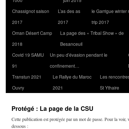
1000
juin 2015
Chassignot saison
L’as des as
le Garrigue winter
2017
2017
trip 2017
Oman Désert Camp
La page des « Tribal Show » de
2018
Besanceuil
Covid 19 SAMU
Un peu d’évasion pendant le
91
confinement…
Transtun 2021
Le Rallye du Maroc
Les rencontres
Ouvry
2021
St Ythaire
Protégé : La page de la CSU
Cette publication est protégée par un mot de passe. Pour la voir, v
dessous :