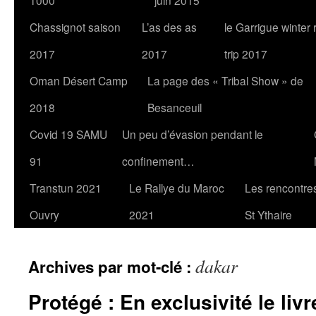
1000
juin 2015
Chassignot saison
L’as des as
le Garrigue winter
2017
2017
trip 2017
Oman Désert Camp
La page des « Tribal Show » de
2018
Besanceuil
Covid 19 SAMU
Un peu d’évasion pendant le
91
confinement…
Transtun 2021
Le Rallye du Maroc
Les rencontres
Ouvry
2021
St Ythaire
dakar
Archives par mot-clé :
Protégé : En exclusivité le liv