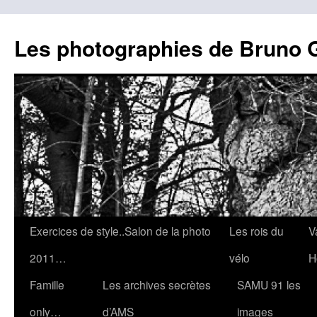
Les photographies de Bruno 
Aller
Exercices de style..Salon de la photo
Les rois du
V
au
2011…
vélo
H
contenu
Famille
Les archives secrètes
SAMU 91 les
only…
d’AMS
images