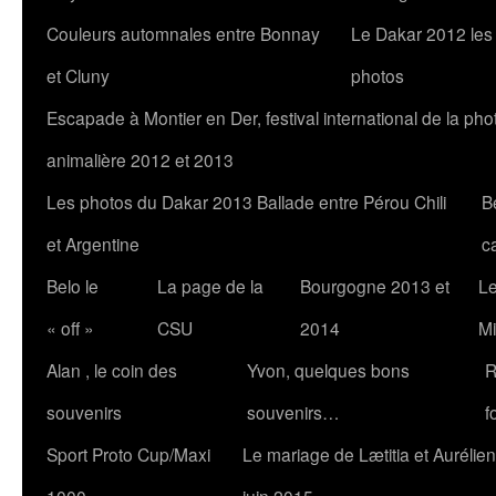
Couleurs automnales entre Bonnay
Le Dakar 2012 les
et Cluny
photos
Escapade à Montier en Der, festival international de la pho
animalière 2012 et 2013
Les photos du Dakar 2013 Ballade entre Pérou Chili
B
et Argentine
c
Belo le
La page de la
Bourgogne 2013 et
Le
« off »
CSU
2014
Mi
Alan , le coin des
Yvon, quelques bons
R
souvenirs
souvenirs…
f
Sport Proto Cup/Maxi
Le mariage de Lætitia et Aurélien