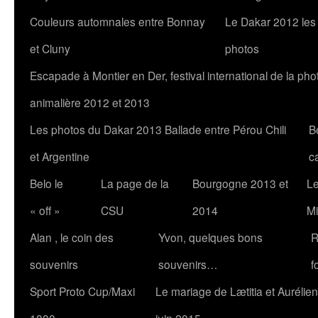
Couleurs automnales entre Bonnay
Le Dakar 2012 les
et Cluny
photos
Escapade à Montier en Der, festival international de la pho
animalière 2012 et 2013
Les photos du Dakar 2013 Ballade entre Pérou Chili
B
et Argentine
c
Belo le
La page de la
Bourgogne 2013 et
Le
« off »
CSU
2014
Mi
Alan , le coin des
Yvon, quelques bons
R
souvenirs
souvenirs…
f
Sport Proto Cup/Maxi
Le mariage de Lætitia et Aurélien