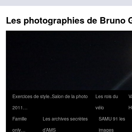
Les photographies de Bruno 
Aller
Exercices de style..Salon de la photo
Les rois du
V
au
2011…
vélo
H
contenu
Famille
Les archives secrètes
SAMU 91 les
only…
d’AMS
images