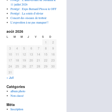
11 juillet 2026
Protégé : Expo Bernard Plossu le OFF
Protégé : La soirée d’olivier
Concert des oiseaux de trottoir
L’exposition à ne pas manquer!!
août 2026
L
M
M
J
V
S
D
1
2
3
4
5
6
7
8
9
10
11
12
13
14
15
16
17
18
19
20
21
22
23
24
25
26
27
28
29
30
31
« Juil
Catégories
album photo
Non classé
Méta
Inscription