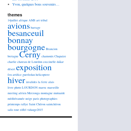
Yvon, quelques bons souvenirs…
themes
14juillet
afrique
AMS
art tribal
avions
barrage
besanceuil
bonnay
bourgogne
Brancion
Cerny
bretagne
chamonix
Chapaize
charlie
chateau de Lourdon
coccinelle
dakar
exposition
désert
feu artifice
guerledan
helicoptere
hiver
invalides
la ferte alais
livre photo
LOURDON
maroc
marseille
meeting aérien
Merzouga
montagne
mutuaide
méditérannée
neige
paris
photographies
printemps
rallye
Saint Chéron
saintchéron
salis
tour eiffel
vidange2015