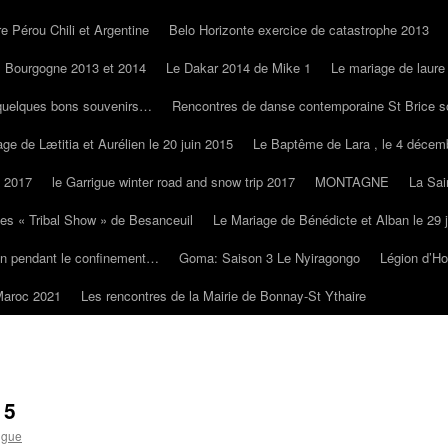
e Pérou Chili et Argentine
Belo Horizonte exercice de catastrophe 2013
Bourgogne 2013 et 2014
Le Dakar 2014 de Mike 1
Le mariage de laure
quelques bons souvenirs…
Rencontres de danse contemporaine St Brice s
ge de Lætitia et Aurélien le 20 juin 2015
Le Baptême de Lara , le 4 décem
s 2017
le Garrigue winter road and snow trip 2017
MONTAGNE
La Sai
es « Tribal Show » de Besanceuil
Le Mariage de Bénédicte et Alban le 29 
on pendant le confinement…
Goma: Saison 3 Le Nyiragongo
Légion d’H
Maroc 2021
Les rencontres de la Mairie de Bonnay-St Ythaire
15
igue