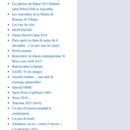
Les photos du Dakar 2013 Ballade
entre Pérou Chili et Argentine
Les rencontres de la Mairie de
Bonnay-St Ythaire
Les rois du vélo
MONTAGNE
Oman Désert Camp 2018
Paris après la chute de neige du 8
décembre , c’est pas tous les jours!
Professionnel.
Rencontres de danse contemporaine St
Brice sous forêt 2015
Retrouvailles à Epinay
SAMU 91 les images
sécurité routière …une nuit de
tournage mémorable!
Spécial NRBC
Sport Proto Cup/Maxi 1000
Tence 2019…
Transtun 2021 Ouvry
Un peu d’évasion pendant le
confinement…
Un peu de bruit!
Variations sur la « verte à l’envers »
Les Houches 2011