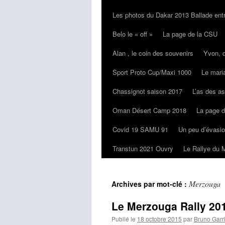
Les photos du Dakar 2013 Ballade entr
Belo le « off »
La page de la CSU
Alan , le coin des souvenirs
Yvon, 
Sport Proto Cup/Maxi 1000
Le maria
Chassignot saison 2017
L’as des a
Oman Désert Camp 2018
La page d
Covid 19 SAMU 91
Un peu d’évasi
Transtun 2021 Ouvry
Le Rallye du 
Merzouga
Archives par mot-clé :
Le Merzouga Rally 20
Publié le
18 octobre 2015
par
Bruno Garr