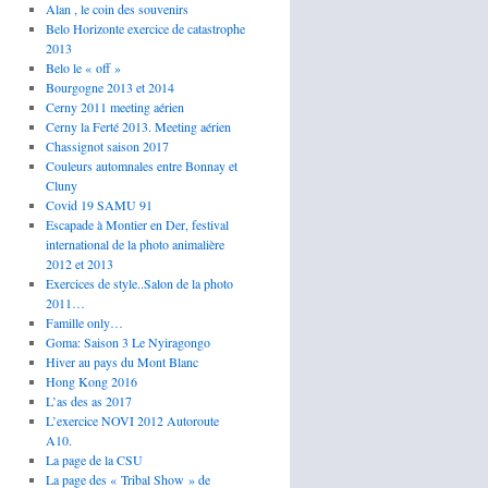
Alan , le coin des souvenirs
Belo Horizonte exercice de catastrophe
2013
Belo le « off »
Bourgogne 2013 et 2014
Cerny 2011 meeting aérien
Cerny la Ferté 2013. Meeting aérien
Chassignot saison 2017
Couleurs automnales entre Bonnay et
Cluny
Covid 19 SAMU 91
Escapade à Montier en Der, festival
international de la photo animalière
2012 et 2013
Exercices de style..Salon de la photo
2011…
Famille only…
Goma: Saison 3 Le Nyiragongo
Hiver au pays du Mont Blanc
Hong Kong 2016
L’as des as 2017
L’exercice NOVI 2012 Autoroute
A10.
La page de la CSU
La page des « Tribal Show » de