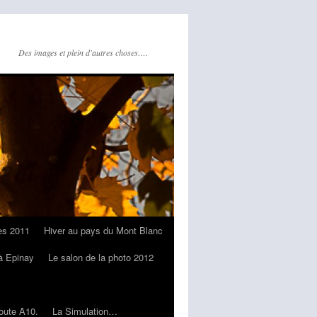
Des images et plein d'autres choses….
hes 2011
Hiver au pays du Mont Blanc
 à Epinay
Le salon de la photo 2012
oute A10.
La Simulation…