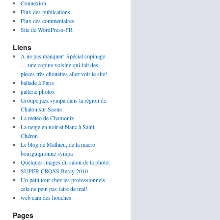
Connexion
Flux des publications
Flux des commentaires
Site de WordPress-FR
Liens
A ne pas manquer! Spécial copinage
… une copine voisine qui fait des
pieces très chouettes allez voir le site!
ballade à Paris
gallerie photos
Groupe jazz sympa dans la région de
Chalon sur Saone
La météo de Chamonix
La neige en noir et blanc à Saint
Chéron
Le blog de Mathieu, de la macro
bourguignonne sympa
Quelques images du salon de la photo.
SUPER CROSS Bercy 2010
Un petit tour chez les professionnels
cela ne peut pas faire de mal!
web cam des houches
Pages