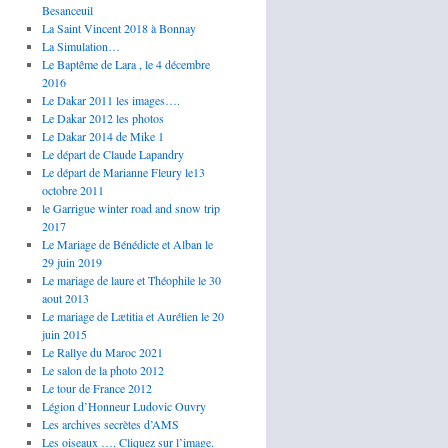
Besanceuil
La Saint Vincent 2018 à Bonnay
La Simulation…
Le Baptême de Lara , le 4 décembre
2016
Le Dakar 2011 les images….
Le Dakar 2012 les photos
Le Dakar 2014 de Mike 1
Le départ de Claude Lapandry
Le départ de Marianne Fleury le13
octobre 2011
le Garrigue winter road and snow trip
2017
Le Mariage de Bénédicte et Alban le
29 juin 2019
Le mariage de laure et Théophile le 30
aout 2013
Le mariage de Lætitia et Aurélien le 20
juin 2015
Le Rallye du Maroc 2021
Le salon de la photo 2012
Le tour de France 2012
Légion d’Honneur Ludovic Ouvry
Les archives secrètes d’AMS
Les oiseaux …. Cliquez sur l’image.