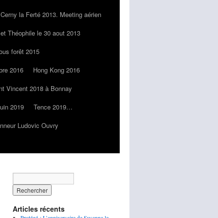
Cerny la Ferté 2013. Meeting aérien
 et Théophile le 30 aout 2013
ous forêt 2015
bre 2016
Hong Kong 2016
nt Vincent 2018 à Bonnay
juin 2019
Tence 2019…
onneur Ludovic Ouvry
Articles récents
Protégé : L’anniversaire de Susanna le