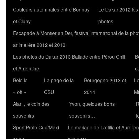
Couleurs automnales entre Bonnay
Le Dakar 2012 les
et Cluny
photos
Escapade à Montier en Der, festival international de la pho
animalière 2012 et 2013
Les photos du Dakar 2013 Ballade entre Pérou Chili
B
et Argentine
c
Belo le
La page de la
Bourgogne 2013 et
Le
« off »
CSU
2014
Mi
Alan , le coin des
Yvon, quelques bons
R
souvenirs
souvenirs…
f
Sport Proto Cup/Maxi
Le mariage de Lætitia et Aurélien