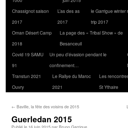
1000
juin 2015
Chassignot saison
L’as des as
le Garrigue winter
2017
2017
trip 2017
Oman Désert Camp
La page des « Tribal Show » de
2018
Besanceuil
Covid 19 SAMU
Un peu d’évasion pendant le
91
confinement…
Transtun 2021
Le Rallye du Maroc
Les rencontres
Ouvry
2021
St Ythaire
←
Baville, la fête des voisins de 2015
Guerledan 2015
Publié le
16 juin 2015
par
Bruno Garrigue