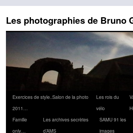
Les photographies de Bruno 
Aller
Exercices de style..Salon de la photo
Les rois du
V
au
2011…
vélo
H
contenu
Famille
Les archives secrètes
SAMU 91 les
only…
d’AMS
images