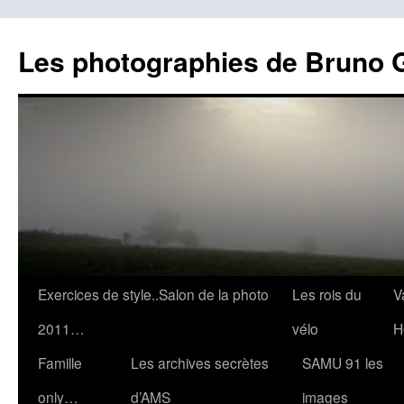
Les photographies de Bruno 
Aller
Exercices de style..Salon de la photo
Les rois du
V
au
2011…
vélo
H
contenu
Famille
Les archives secrètes
SAMU 91 les
only…
d’AMS
images