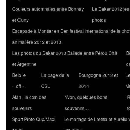
Couleurs automnales entre Bonnay
Le Dakar 2012 les
et Cluny
photos
Escapade à Montier en Der, festival international de la pho
animalière 2012 et 2013
Les photos du Dakar 2013 Ballade entre Pérou Chili
B
et Argentine
c
Belo le
La page de la
Bourgogne 2013 et
Le
« off »
CSU
2014
Mi
Alan , le coin des
Yvon, quelques bons
R
souvenirs
souvenirs…
f
Sport Proto Cup/Maxi
Le mariage de Lætitia et Aurélien