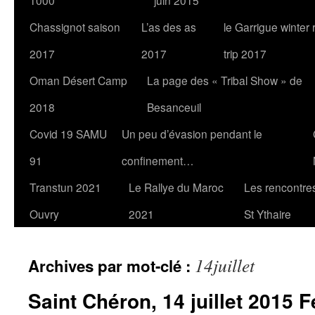
1000
juin 2015
Chassignot saison
L’as des as
le Garrigue winter
2017
2017
trip 2017
Oman Désert Camp
La page des « Tribal Show » de
2018
Besanceuil
Covid 19 SAMU
Un peu d’évasion pendant le
91
confinement…
Transtun 2021
Le Rallye du Maroc
Les rencontres
Ouvry
2021
St Ythaire
14juillet
Archives par mot-clé :
Saint Chéron, 14 juillet 2015 Fe