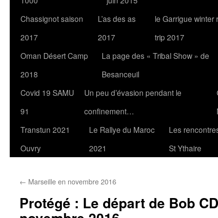
1000
juin 2015
Chassignot saison
L’as des as
le Garrigue winter
2017
2017
trip 2017
Oman Désert Camp
La page des « Tribal Show » de
2018
Besanceuil
Covid 19 SAMU
Un peu d’évasion pendant le
91
confinement…
Transtun 2021
Le Rallye du Maroc
Les rencontres
Ouvry
2021
St Ythaire
←
Marseille en novembre 2016
Protégé : Le départ de Bob CD
novembre 2016