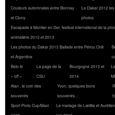
Couleurs automnales entre Bonnay
Le Dakar 2012 les
et Cluny
photos
Escapade à Montier en Der, festival international de la pho
animalière 2012 et 2013
Les photos du Dakar 2013 Ballade entre Pérou Chili
B
et Argentine
c
Belo le
La page de la
Bourgogne 2013 et
Le
« off »
CSU
2014
Mi
Alan , le coin des
Yvon, quelques bons
R
souvenirs
souvenirs…
f
Sport Proto Cup/Maxi
Le mariage de Lætitia et Aurélien