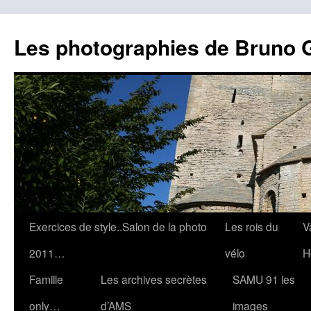
Les photographies de Bruno 
Aller
Exercices de style..Salon de la photo
Les rois du
V
au
2011…
vélo
H
contenu
Famille
Les archives secrètes
SAMU 91 les
only…
d’AMS
images