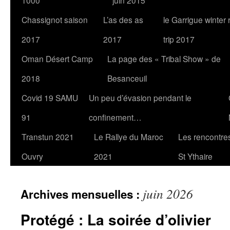
1000
juin 2015
Chassignot saison
L’as des as
le Garrigue winter
2017
2017
trip 2017
Oman Désert Camp
La page des « Tribal Show » de
2018
Besanceuil
Covid 19 SAMU
Un peu d’évasion pendant le
91
confinement…
Transtun 2021
Le Rallye du Maroc
Les rencontres
Ouvry
2021
St Ythaire
juin 2026
Archives mensuelles :
Protégé : La soirée d’olivier