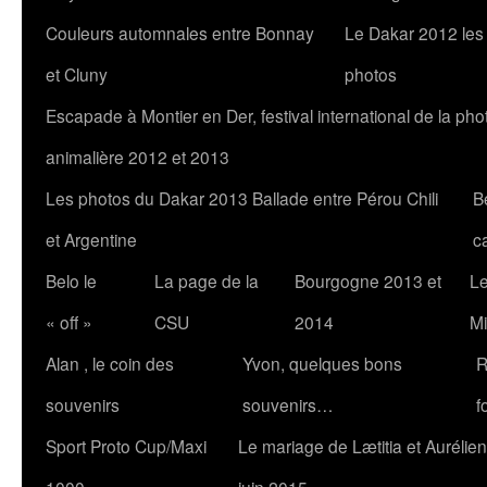
Couleurs automnales entre Bonnay
Le Dakar 2012 les
et Cluny
photos
Escapade à Montier en Der, festival international de la pho
animalière 2012 et 2013
Les photos du Dakar 2013 Ballade entre Pérou Chili
B
et Argentine
c
Belo le
La page de la
Bourgogne 2013 et
Le
« off »
CSU
2014
Mi
Alan , le coin des
Yvon, quelques bons
R
souvenirs
souvenirs…
f
Sport Proto Cup/Maxi
Le mariage de Lætitia et Aurélien